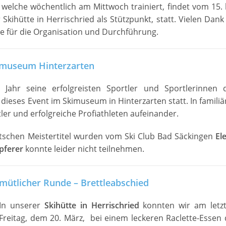
 welche wöchentlich am Mittwoch trainiert, findet vom 15. 
kihütte in Herrischried als Stützpunkt, statt. Vielen Dank
ne für die Organisation und Durchführung.
kimuseum Hinterzarten
Jahr seine erfolgreisten Sportler und Sportlerinnen 
 dieses Event im Skimuseum in Hinterzarten statt. In familiä
r und erfolgreiche Profiathleten aufeinander.
utschen Meistertitel wurden vom Ski Club Bad Säckingen
El
pferer
konnte leider nicht teilnehmen.
emütlicher Runde – Brettleabschied
In unserer
Skihütte in Herrischried
konnten wir am letz
Freitag, dem 20. März, bei einem leckeren Raclette-Essen 