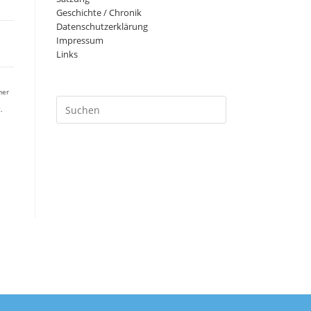
Geschichte / Chronik
Datenschutzerklärung
Impressum
Links
mer
Press
.
Escape
to
close
the
search
panel.