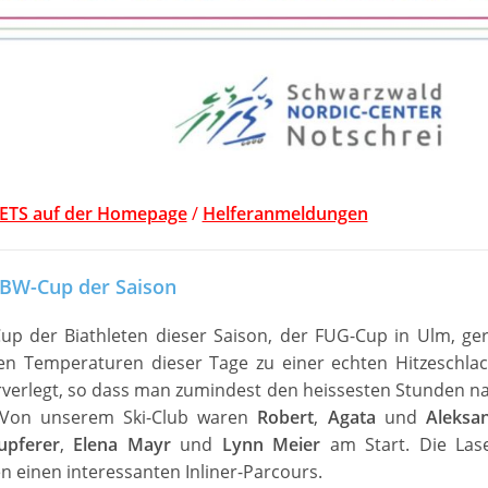
CKETS auf der Homepage
/
Helferanmeldungen
 SBW-Cup der Saison
up der Biathleten dieser Saison, der FUG-Cup in Ulm, ger
en Temperaturen dieser Tage zu einer echten Hitzeschlac
rverlegt, so dass man zumindest den heissesten Stunden n
 Von unserem Ski-Club waren
Robert
,
Agata
und
Aleksa
upferer
,
Elena Mayr
und
Lynn Meier
am Start. Die Lase
n einen interessanten Inliner-Parcours.