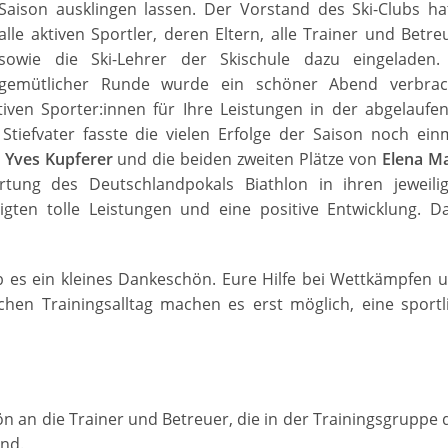
Saison ausklingen lassen. Der Vorstand des Ski-Clubs ha
alle aktiven Sportler, deren Eltern, alle Trainer und Betre
sowie die Ski-Lehrer der Skischule dazu eingeladen.
gemütlicher Runde wurde ein schöner Abend verbrac
en Sporter:innen für Ihre Leistungen in der abgelaufe
tiefvater fasste die vielen Erfolge der Saison noch ein
n
Yves Kupferer
und die beiden zweiten Plätze von
Elena M
ung des Deutschlandpokals Biathlon in ihren jeweili
igten tolle Leistungen und eine positive Entwicklung. D
b es ein kleines Dankeschön. Eure Hilfe bei Wettkämpfen 
chen Trainingsalltag machen es erst möglich, eine sportl
n an die Trainer und Betreuer, die in der Trainingsgruppe 
and.