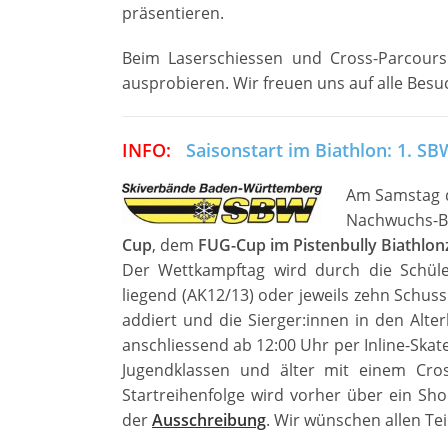
präsentieren.
Beim Laserschiessen und Cross-Parcours 
ausprobieren. Wir freuen uns auf alle Besu
INFO:
Saisonstart im Biathlon: 1. S
Am Samstag d
Nachwuchs-Bi
Cup
, dem
FUG-Cup im Pistenbully Biathlo
Der Wettkampftag wird durch die Schül
liegend (AK12/13) oder jeweils zehn Schus
addiert und die Sierger:innen in den Alte
anschliessend ab 12:00 Uhr per Inline-Skat
Jugendklassen und älter mit einem Cross
Startreihenfolge wird vorher über ein Shoo
der
Ausschreibung
. Wir wünschen allen Te