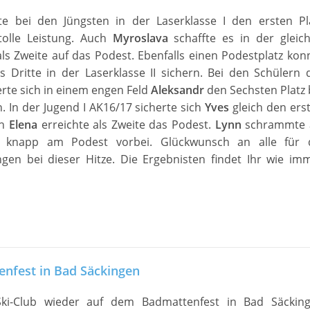
e bei den Jüngsten in der Laserklasse I den ersten Pl
tolle Leistung. Auch
Myroslava
schaffte es in der gleic
als Zweite auf das Podest. Ebenfalls einen Podestplatz kon
s Dritte in der Laserklasse II sichern. Bei den Schülern 
rte sich in einem engen Feld
Aleksandr
den Sechsten Platz 
n. In der Jugend I AK16/17 sicherte sich
Yves
gleich den ers
ch
Elena
erreichte als Zweite das Podest.
Lynn
schrammte 
er knapp am Podest vorbei. Glückwunsch an alle für 
ngen bei dieser Hitze. Die Ergebnisten findet Ihr wie im
nfest in Bad Säckingen
Ski-Club wieder auf dem Badmattenfest in Bad Säckin