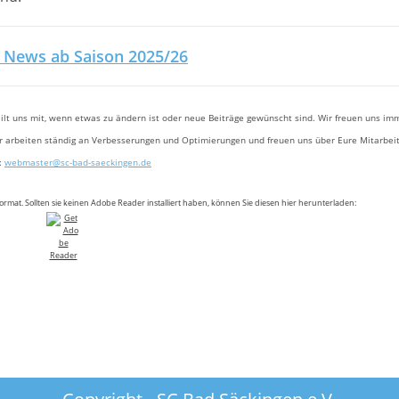
 News ab Saison 2025/26
eilt uns mit, wenn etwas zu ändern ist oder neue Beiträge gewünscht sind. Wir freuen uns im
ir arbeiten ständig an Verbesserungen und Optimierungen und freuen uns über Eure Mitarbeit
:
webmaster@sc-bad-saeckingen.de
mat. Sollten sie keinen Adobe Reader installiert haben, können Sie diesen
hier herunterladen: