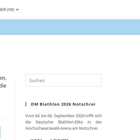
BER UNS
Press
en,
Escape
die
to
close
DM Biathlon 2026 Notschrei
the
search
Vom 04. bis 06. September 2026 trifft sich
panel.
die Deutsche Biathlon-Elite in der
Hochschwarzwald-Arena am Notschrei.