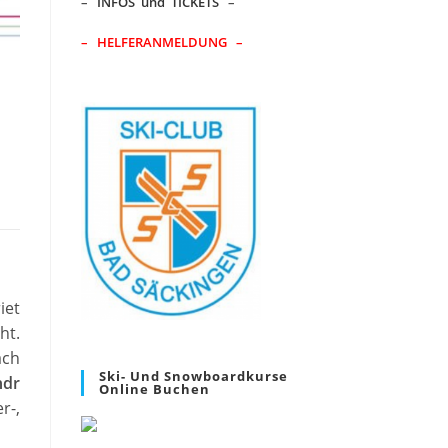
–
INFOS und TICKETS
–
– HELFERANMELDUNG –
iet
ht.
ach
Ski- Und Snowboardkurse
ndr
Online Buchen
r-,