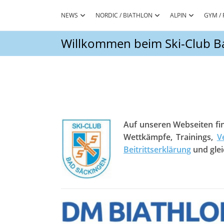
Zum
Inhalt
NEWS
NORDIC / BIATHLON
ALPIN
GYM / 
springen
Willkommen beim Ski-Club Ba
Auf unseren Webseiten fin
Wettkämpfe, Trainings,
V
Beitrittserklärung
und glei