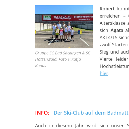
Robert
konnt
erreichen – 
Altersklasse 
sich
Agata
al
AK14/15 siche
zwölf Starter
Sieg und au
Gruppe SC Bad Säckingen & SC
Vierte leid
Hotzenwald. Foto @Katja
Knaus
Höchstleistu
hier
.
INFO:
Der Ski-Club auf dem Badmatte
Auch in diesem Jahr wird sich unser 