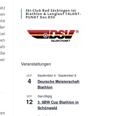
atz
Ski-Club Bad Säckingen Ist
hen
Biathlon & Langlauf TALENT-
PUNKT Des DSV
nte
der
bei
ten
als
die
mer
Veranstaltungen
September 4
-
September 6
SEP.
4
Deutsche Meisterschaft
Biathlon
Ganztägig
SEP.
12
3. SBW Cup Biathlon in
Schönwald
gen