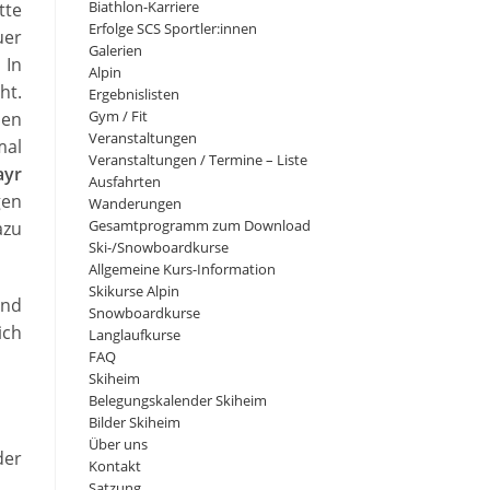
Biathlon-Karriere
tte
Erfolge SCS Sportler:innen
uer
Galerien
 In
Alpin
ht.
Ergebnislisten
Gym / Fit
nen
Veranstaltungen
mal
Veranstaltungen / Termine – Liste
ayr
Ausfahrten
gen
Wanderungen
Gesamtprogramm zum Download
azu
Ski-/Snowboardkurse
Allgemeine Kurs-Information
Skikurse Alpin
und
Snowboardkurse
ich
Langlaufkurse
FAQ
Skiheim
Belegungskalender Skiheim
Bilder Skiheim
Über uns
der
Kontakt
Satzung