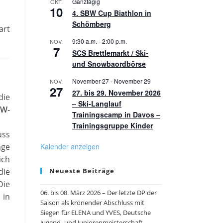
Ganztägig
OKT.
10
4. SBW Cup Biathlon in
Schömberg
art
9:30 a.m.
-
2:00 p.m.
NOV.
7
SCS Brettlemarkt / Ski-
und Snowbaordbörse
November 27
-
November 29
NOV.
27
27. bis 29. November 2026
die
– Ski-Langlauf
BW-
Trainingscamp in Davos –
Trainingsgruppe Kinder
uss
nge
Kalender anzeigen
ich
die
Neueste Beiträge
Die
06. bis 08. März 2026 – Der letzte DP der
 in
Saison als krönender Abschluss mit
Siegen für ELENA und YVES, Deutsche
Jugend- und Juniorenmeisterschaft