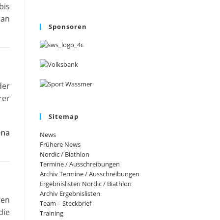
bis
 an
Sponsoren
der
rer
Sitemap
ena
News
Frühere News
Nordic / Biathlon
Termine / Ausschreibungen
Archiv Termine / Ausschreibungen
Ergebnislisten Nordic / Biathlon
Archiv Ergebnislisten
ten
Team – Steckbrief
die
Training