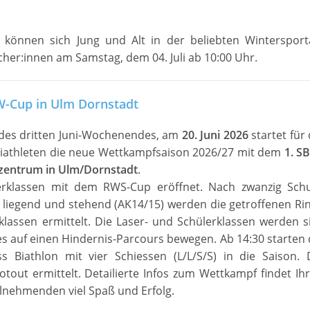
können sich Jung und Alt in der beliebten Wintersport
cher:innen am Samstag, dem 04. Juli ab 10:00 Uhr.
BW-Cup in Ulm Dornstadt
es dritten Juni-Wochenendes, am
20. Juni 2026
startet für 
athleten die neue Wettkampfsaison 2026/27 mit dem
1. S
nzentrum in Ulm/Dornstadt
.
erklassen mit dem RWS-Cup eröffnet. Nach zwanzig Sch
s liegend und stehend (AK14/15) werden die getroffenen Ri
rklassen ermittelt. Die Laser- und Schülerklassen werden s
es auf einen Hindernis-Parcours bewegen. Ab 14:30 starten 
 Biathlon mit vier Schiessen (L/L/S/S) in die Saison. 
tout ermittelt. Detailierte Infos zum Wettkampf findet Ihr
ilnehmenden viel Spaß und Erfolg.