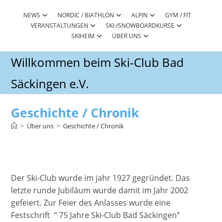
Zum
Inhalt
NEWS
NORDIC / BIATHLON
ALPIN
GYM / FIT
VERANSTALTUNGEN
SKI-/SNOWBOARDKURSE
springen
SKIHEIM
ÜBER UNS
Willkommen beim Ski-Club Bad
Säckingen e.V.
Geschichte / Chronik
>
Über uns
>
Geschichte / Chronik
Der Ski-Club wurde im jahr 1927 gegründet. Das
letzte runde Jubiläum wurde damit im Jahr 2002
gefeiert. Zur Feier des Anlasses wurde eine
Festschrift “ 75 Jahre Ski-Club Bad Säckingen“