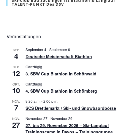
Ski-Club Bad Säckingen Ist Biathlon & Langlauf
TALENT-PUNKT Des DSV
Veranstaltungen
September 4
-
September 6
SEP.
4
Deutsche Meisterschaft Biathlon
Ganztägig
SEP.
12
3. SBW Cup Biathlon in Schönwald
Ganztägig
OKT.
10
4. SBW Cup Biathlon in Schömberg
9:30 a.m.
-
2:00 p.m.
NOV.
7
SCS Brettlemarkt / Ski- und Snowbaordbörse
November 27
-
November 29
NOV.
27
27. bis 29. November 2026 – Ski-Langlauf
Trainingscamp in Davos – Trainingsgruppe