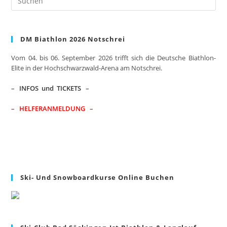
Es
to
clo
DM Biathlon 2026 Notschrei
the
sea
Vom 04. bis 06. September 2026 trifft sich die Deutsche Biathlon-
pan
Elite in der Hochschwarzwald-Arena am Notschrei.
–
INFOS und TICKETS
–
– HELFERANMELDUNG –
Ski- Und Snowboardkurse Online Buchen