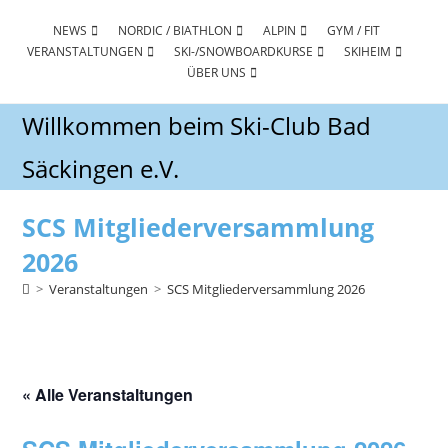
Zum
Inhalt
NEWS
NORDIC / BIATHLON
ALPIN
GYM / FIT
VERANSTALTUNGEN
SKI-/SNOWBOARDKURSE
SKIHEIM
springen
ÜBER UNS
Willkommen beim Ski-Club Bad
Säckingen e.V.
SCS Mitgliederversammlung
2026
>
Veranstaltungen
>
SCS Mitgliederversammlung 2026
« Alle Veranstaltungen