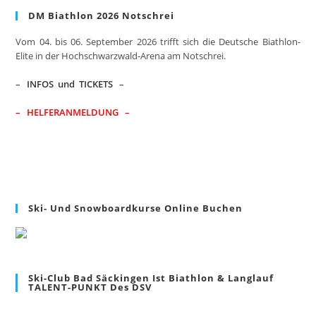
clo
DM Biathlon 2026 Notschrei
the
sea
Vom 04. bis 06. September 2026 trifft sich die Deutsche Biathlon-
pan
Elite in der Hochschwarzwald-Arena am Notschrei.
–
INFOS und TICKETS
–
– HELFERANMELDUNG –
Ski- Und Snowboardkurse Online Buchen
Ski-Club Bad Säckingen Ist Biathlon & Langlauf
TALENT-PUNKT Des DSV