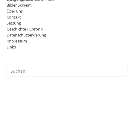
Bilder Skiheim
Über uns
Kontakt
Satzung
Geschichte / Chronik
Datenschutzerklärung
Impressum
Links
Pre
Es
to
clo
the
sea
pan