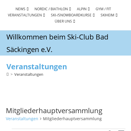
Zum
Inhalt
NEWS
NORDIC / BIATHLON
ALPIN
GYM / FIT
VERANSTALTUNGEN
SKI-/SNOWBOARDKURSE
SKIHEIM
springen
ÜBER UNS
Willkommen beim Ski-Club Bad
Säckingen e.V.
Veranstaltungen
>
Veranstaltungen
Mitgliederhauptversammlung
Veranstaltungen
Mitgliederhauptversammlung