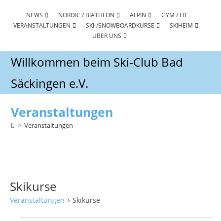
Zum
Inhalt
NEWS
NORDIC / BIATHLON
ALPIN
GYM / FIT
VERANSTALTUNGEN
SKI-/SNOWBOARDKURSE
SKIHEIM
springen
ÜBER UNS
Willkommen beim Ski-Club Bad
Säckingen e.V.
Veranstaltungen
>
Veranstaltungen
Skikurse
Veranstaltungen
Skikurse