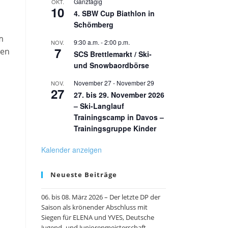
Ganztägig
OKT.
10
4. SBW Cup Biathlon in
Schömberg
m
9:30 a.m.
-
2:00 p.m.
NOV.
7
nen
SCS Brettlemarkt / Ski-
und Snowbaordbörse
November 27
-
November 29
NOV.
27
27. bis 29. November 2026
– Ski-Langlauf
Trainingscamp in Davos –
Trainingsgruppe Kinder
Kalender anzeigen
Neueste Beiträge
06. bis 08. März 2026 – Der letzte DP der
Saison als krönender Abschluss mit
Siegen für ELENA und YVES, Deutsche
Jugend- und Juniorenmeisterschaft