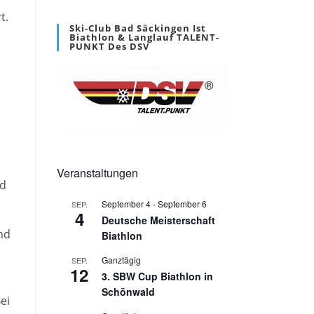
t.
Ski-Club Bad Säckingen Ist
Biathlon & Langlauf TALENT-
PUNKT Des DSV
h
Veranstaltungen
nd
September 4
-
September 6
SEP.
4
Deutsche Meisterschaft
nd
Biathlon
Ganztägig
SEP.
12
3. SBW Cup Biathlon in
Schönwald
ei