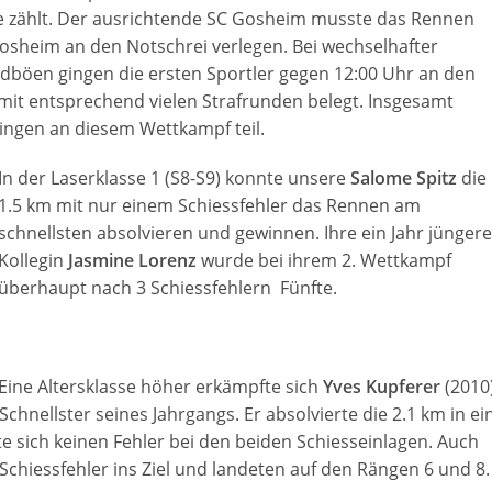
e zählt. Der ausrichtende SC Gosheim musste das Rennen
osheim an den Notschrei verlegen. Bei wechselhafter
dböen gingen die ersten Sportler gegen 12:00 Uhr an den
 mit entsprechend vielen Strafrunden belegt. Insgesamt
ingen an diesem Wettkampf teil.
In der Laserklasse 1 (S8-S9) konnte unsere
Salome Spitz
die
1.5 km mit nur einem Schiessfehler das Rennen am
schnellsten absolvieren und gewinnen. Ihre ein Jahr jüngere
Kollegin
Jasmine Lorenz
wurde bei ihrem 2. Wettkampf
überhaupt nach 3 Schiessfehlern Fünfte.
Eine Altersklasse höher erkämpfte sich
Yves Kupferer
(2010
chnellster seines Jahrgangs. Er absolvierte die 2.1 km in ei
te sich keinen Fehler bei den beiden Schiesseinlagen. Auch
hiessfehler ins Ziel und landeten auf den Rängen 6 und 8.