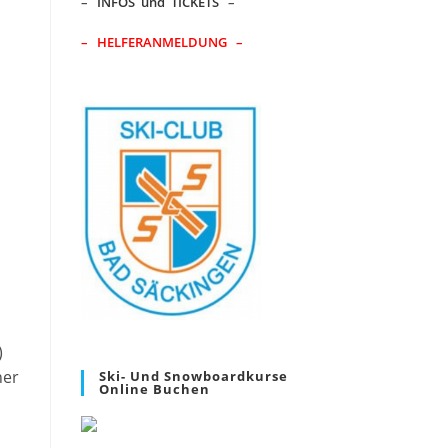
–
INFOS und TICKETS
–
– HELFERANMELDUNG –
)
ner
Ski- Und Snowboardkurse
Online Buchen