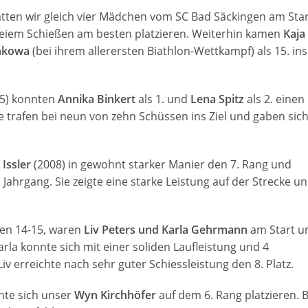
hatten wir gleich vier Mädchen vom SC Bad Säckingen am Star
rfreiem Schießen am besten platzieren. Weiterhin kamen
Kaja
nkowa
(bei ihrem allerersten Biathlon-Wettkampf) als 15. ins
15) konnten
Annika Binkert
als 1. und
Lena Spitz
als 2. einen
 trafen bei neun von zehn Schüssen ins Ziel und gaben sic
 Issler
(2008) in gewohnt starker Manier den 7. Rang und
 Jahrgang. Sie zeigte eine starke Leistung auf der Strecke u
nen 14-15, waren
Liv Peters und Karla Gehrmann
am Start u
rla konnte sich mit einer soliden Laufleistung und 4
Liv erreichte nach sehr guter Schiessleistung den 8. Platz.
nnte sich unser
Wyn Kirchhöfer
auf dem 6. Rang platzieren. B