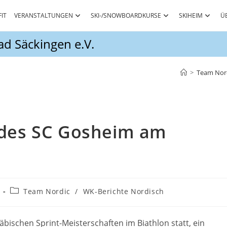
FIT
VERANSTALTUNGEN
SKI-/SNOWBOARDKURSE
SKIHEIM
Ü
d Säckingen e.V.
>
Team Nor
 des SC Gosheim am
Beitrags-
Team Nordic
/
WK-Berichte Nordisch
Kategorie:
ischen Sprint-Meisterschaften im Biathlon statt, ein