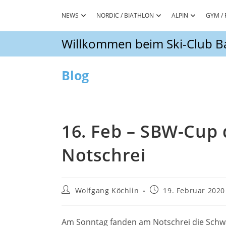
Zum
Inhalt
NEWS
NORDIC / BIATHLON
ALPIN
GYM / 
springen
Willkommen beim Ski-Club Ba
Blog
16. Feb – SBW-Cup
Notschrei
Beitrags-
Beitrag
Wolfgang Köchlin
19. Februar 2020
Autor:
veröffentlicht:
Am Sonntag fanden am Notschrei die Schwäb