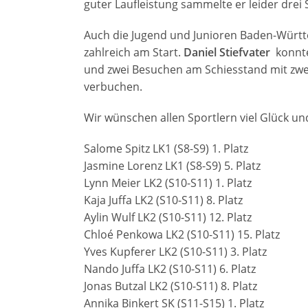
guter Laufleistung sammelte er leider drei 
Auch die Jugend und Junioren Baden-Württ
zahlreich am Start.
Daniel Stiefvater
konnte 
und zwei Besuchen am Schiesstand mit zwe
verbuchen.
Wir wünschen allen Sportlern viel Glück un
Salome Spitz LK1 (S8-S9) 1. Platz
Jasmine Lorenz LK1 (S8-S9) 5. Platz
Lynn Meier LK2 (S10-S11) 1. Platz
Kaja Juffa LK2 (S10-S11) 8. Platz
Aylin Wulf LK2 (S10-S11) 12. Platz
Chloé Penkowa LK2 (S10-S11) 15. Platz
Yves Kupferer LK2 (S10-S11) 3. Platz
Nando Juffa LK2 (S10-S11) 6. Platz
Jonas Butzal LK2 (S10-S11) 8. Platz
Annika Binkert SK (S11-S15) 1. Platz