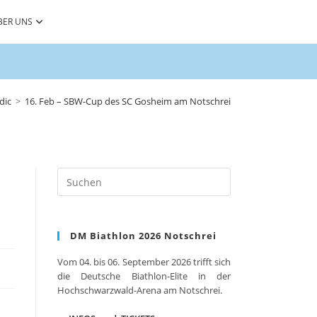
BER UNS
dic
>
16. Feb – SBW-Cup des SC Gosheim am Notschrei
Press
Escape
to
close
DM Biathlon 2026 Notschrei
the
search
Vom 04. bis 06. September 2026 trifft sich
panel.
die Deutsche Biathlon-Elite in der
Hochschwarzwald-Arena am Notschrei.