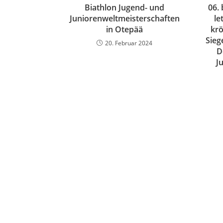
Biathlon Jugend- und
06.
Juniorenweltmeisterschaften
le
in Otepää
kr
Sieg
20. Februar 2024
D
J