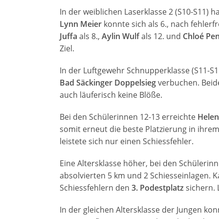
In der weiblichen Laserklasse 2 (S10-S11) 
Lynn Meier
konnte sich als 6., nach fehle
Juffa
als 8.,
Aylin Wulf
als 12. und
Chloé Pe
Ziel.
In der Luftgewehr Schnupperklasse (S11-S
Bad Säckinger Doppelsieg
verbuchen. Beide
auch läuferisch keine Blöße.
Bei den Schülerinnen 12-13 erreichte
Helen
somit erneut die beste Platzierung in ihrem
leistete sich nur einen Schiessfehler.
Eine Altersklasse höher, bei den Schülerin
absolvierten 5 km und 2 Schiesseinlagen. Ka
Schiessfehlern den
3. Podestplatz
sichern. 
In der gleichen Altersklasse der Jungen ko