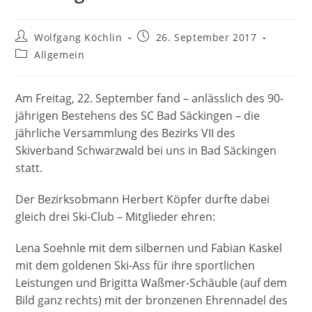
Beitrags-
Beitrag
Wolfgang Köchlin
26. September 2017
Autor:
veröffentlicht:
Beitrags-
Allgemein
Kategorie:
Am Freitag, 22. September fand – anlässlich des 90-
jährigen Bestehens des SC Bad Säckingen – die
jährliche Versammlung des Bezirks VII des
Skiverband Schwarzwald bei uns in Bad Säckingen
statt.
Der Bezirksobmann Herbert Köpfer durfte dabei
gleich drei Ski-Club – Mitglieder ehren:
Lena Soehnle mit dem silbernen und Fabian Kaskel
mit dem goldenen Ski-Ass für ihre sportlichen
Leistungen und Brigitta Waßmer-Schäuble (auf dem
Bild ganz rechts) mit der bronzenen Ehrennadel des