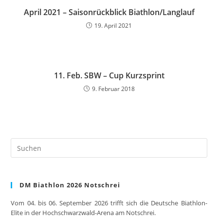
April 2021 – Saisonrückblick Biathlon/Langlauf
19. April 2021
11. Feb. SBW – Cup Kurzsprint
9. Februar 2018
Pre
Es
to
clo
DM Biathlon 2026 Notschrei
the
sea
Vom 04. bis 06. September 2026 trifft sich die Deutsche Biathlon-
pan
Elite in der Hochschwarzwald-Arena am Notschrei.