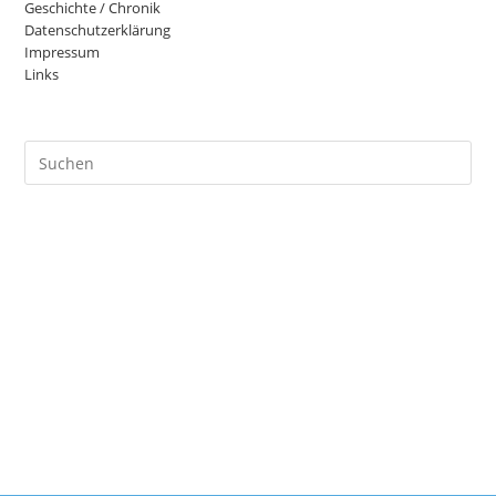
Geschichte / Chronik
Datenschutzerklärung
Impressum
Links
Pre
Es
to
clo
the
sea
pan