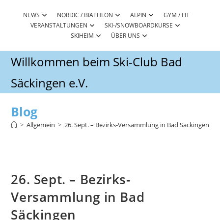
Zum
Inhalt
NEWS
NORDIC / BIATHLON
ALPIN
GYM / FIT
VERANSTALTUNGEN
SKI-/SNOWBOARDKURSE
springen
SKIHEIM
ÜBER UNS
Willkommen beim Ski-Club Bad
Säckingen e.V.
Blog
>
Allgemein
>
26. Sept. – Bezirks-Versammlung in Bad Säckingen
26. Sept. – Bezirks-
Versammlung in Bad
Säckingen