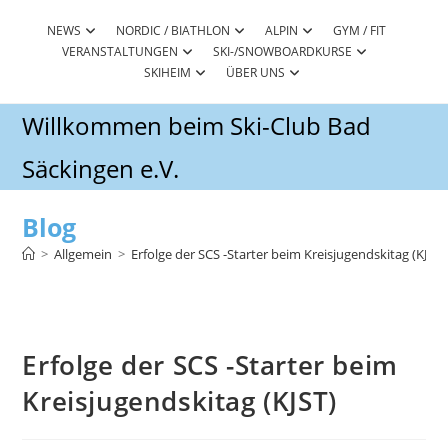
Zum
Inhalt
NEWS
NORDIC / BIATHLON
ALPIN
GYM / FIT
VERANSTALTUNGEN
SKI-/SNOWBOARDKURSE
springen
SKIHEIM
ÜBER UNS
Willkommen beim Ski-Club Bad
Säckingen e.V.
Blog
>
Allgemein
>
Erfolge der SCS -Starter beim Kreisjugendskitag (KJST)
Erfolge der SCS -Starter beim
Kreisjugendskitag (KJST)