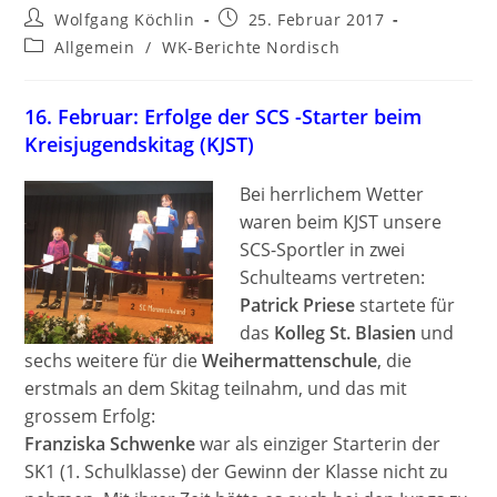
Beitrags-
Beitrag
Wolfgang Köchlin
25. Februar 2017
Autor:
veröffentlicht:
Beitrags-
Allgemein
/
WK-Berichte Nordisch
Kategorie:
16. Februar: Erfolge der SCS -Starter beim
Kreisjugendskitag (KJST)
Bei herrlichem Wetter
waren beim KJST unsere
SCS-Sportler in zwei
Schulteams vertreten:
Patrick Priese
startete für
das
Kolleg St. Blasien
und
sechs weitere für die
Weihermattenschule
, die
erstmals an dem Skitag teilnahm, und das mit
grossem Erfolg:
Franziska Schwenke
war als einziger Starterin der
SK1 (1. Schulklasse) der Gewinn der Klasse nicht zu