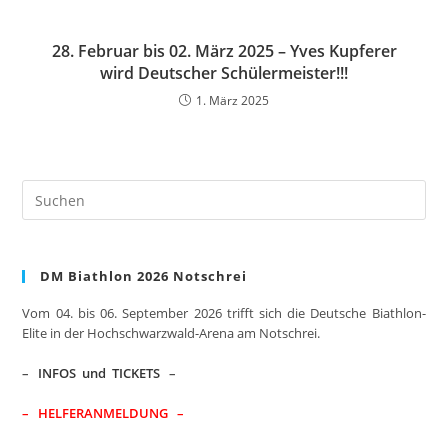
28. Februar bis 02. März 2025 – Yves Kupferer
wird Deutscher Schülermeister!!!
1. März 2025
Pre
Es
to
clo
DM Biathlon 2026 Notschrei
the
sea
Vom 04. bis 06. September 2026 trifft sich die Deutsche Biathlon-
pan
Elite in der Hochschwarzwald-Arena am Notschrei.
–
INFOS und TICKETS
–
– HELFERANMELDUNG –