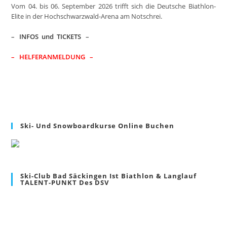
Vom 04. bis 06. September 2026 trifft sich die Deutsche Biathlon-
pan
Elite in der Hochschwarzwald-Arena am Notschrei.
–
INFOS und TICKETS
–
– HELFERANMELDUNG –
Ski- Und Snowboardkurse Online Buchen
Ski-Club Bad Säckingen Ist Biathlon & Langlauf
TALENT-PUNKT Des DSV