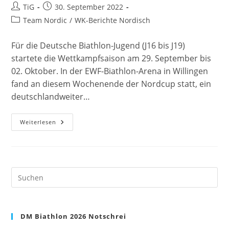
Beitrags-
Beitrag
TiG
30. September 2022
Autor:
veröffentlicht:
Beitrags-
Team Nordic
/
WK-Berichte Nordisch
Kategorie:
Für die Deutsche Biathlon-Jugend (J16 bis J19)
startete die Wettkampfsaison am 29. September bis
02. Oktober. In der EWF-Biathlon-Arena in Willingen
fand an diesem Wochenende der Nordcup statt, ein
deutschlandweiter…
29.
Weiterlesen
September
Bis
02.
Oktober
2022
–
1.
Pre
Deutschlandpokal
Es
Biathlon
–
to
Nordcup
clo
In
Willingen
DM Biathlon 2026 Notschrei
the
sea