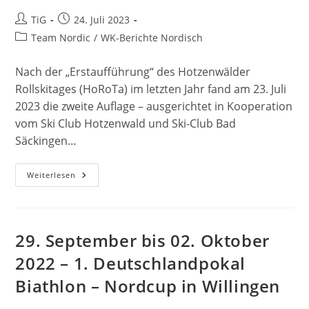
Beitrags-
Beitrag
TiG
24. Juli 2023
Autor:
veröffentlicht:
Beitrags-
Team Nordic
/
WK-Berichte Nordisch
Kategorie:
Nach der „Erstaufführung“ des Hotzenwälder
Rollskitages (HoRoTa) im letzten Jahr fand am 23. Juli
2023 die zweite Auflage – ausgerichtet in Kooperation
vom Ski Club Hotzenwald und Ski-Club Bad
Säckingen…
23.
Weiterlesen
Juli
2023
–
2.
Hotzenwälder
Rollskitag
29. September bis 02. Oktober
–
HoRoTa
2022 – 1. Deutschlandpokal
–
In
Biathlon – Nordcup in Willingen
Großherrischwand