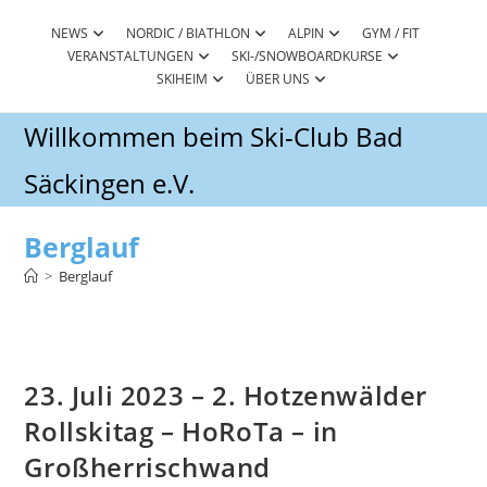
Zum
Inhalt
NEWS
NORDIC / BIATHLON
ALPIN
GYM / FIT
VERANSTALTUNGEN
SKI-/SNOWBOARDKURSE
springen
SKIHEIM
ÜBER UNS
Willkommen beim Ski-Club Bad
Säckingen e.V.
Berglauf
>
Berglauf
23. Juli 2023 – 2. Hotzenwälder
Rollskitag – HoRoTa – in
Großherrischwand