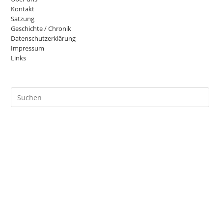
Kontakt
Satzung
Geschichte / Chronik
Datenschutzerklärung
Impressum
Links
Pre
Es
to
clo
the
sea
pan