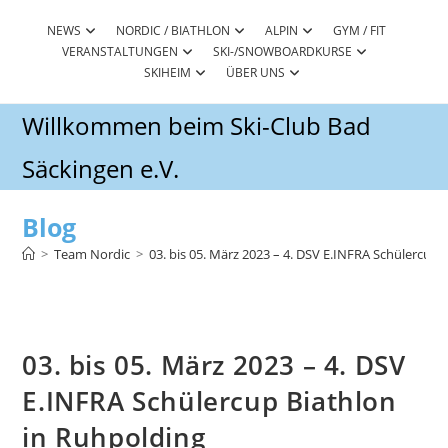
Zum
Inhalt
NEWS
NORDIC / BIATHLON
ALPIN
GYM / FIT
VERANSTALTUNGEN
SKI-/SNOWBOARDKURSE
springen
SKIHEIM
ÜBER UNS
Willkommen beim Ski-Club Bad
Säckingen e.V.
Blog
>
Team Nordic
>
03. bis 05. März 2023 – 4. DSV E.INFRA Schülercup 
03. bis 05. März 2023 – 4. DSV
E.INFRA Schülercup Biathlon
in Ruhpolding