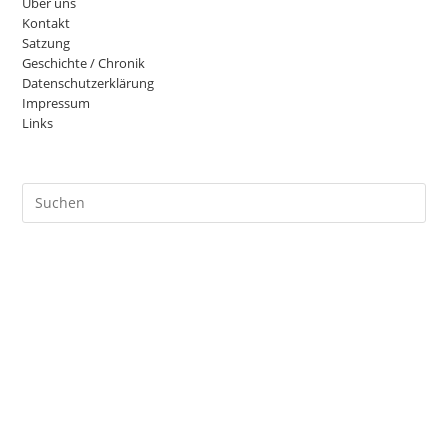
Über uns
Kontakt
Satzung
Geschichte / Chronik
Datenschutzerklärung
Impressum
Links
Pre
Es
to
clo
the
sea
pan