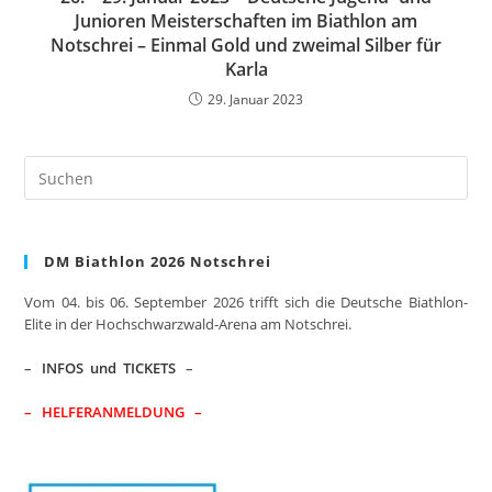
Junioren Meisterschaften im Biathlon am
Notschrei – Einmal Gold und zweimal Silber für
Karla
29. Januar 2023
Pre
Es
to
clo
DM Biathlon 2026 Notschrei
the
sea
Vom 04. bis 06. September 2026 trifft sich die Deutsche Biathlon-
pan
Elite in der Hochschwarzwald-Arena am Notschrei.
–
INFOS und TICKETS
–
– HELFERANMELDUNG –