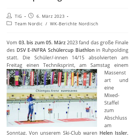
Beitrags-
Beitrag
TiG
6. März 2023
Autor:
veröffentlicht:
Beitrags-
Team Nordic
/
WK-Berichte Nordisch
Kategorie:
Vom
03. bis zum 05. März
2023 fand das große Finale
des
DSV E-INFRA Schülercup Biathlon
in Ruhpolding
statt. Die Schüler/-innen 14/15 absolvierten am
Freitag einen Techniksprint, am
Samstag einem
Massenst
art und
eine
Mixed-
Staffel
zum
Abschluss
am
Sonntag. Von unserem Ski-Club waren
Helen Issler
,