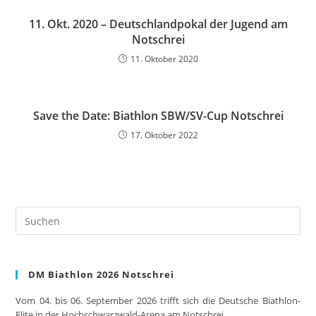
11. Okt. 2020 – Deutschlandpokal der Jugend am
Notschrei
11. Oktober 2020
Save the Date: Biathlon SBW/SV-Cup Notschrei
17. Oktober 2022
Pre
Es
to
clo
DM Biathlon 2026 Notschrei
the
sea
Vom 04. bis 06. September 2026 trifft sich die Deutsche Biathlon-
pan
Elite in der Hochschwarzwald-Arena am Notschrei.