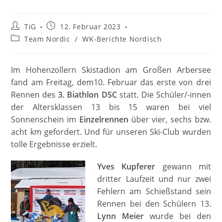
Beitrags-
Beitrag
TiG
12. Februar 2023
Autor:
veröffentlicht:
Beitrags-
Team Nordic
/
WK-Berichte Nordisch
Kategorie:
Im Hohenzollern Skistadion am Großen Arbersee
fand am Freitag, dem10. Februar das erste von drei
Rennen des
3. Biathlon DSC
statt. Die Schüler/-innen
der Altersklassen 13 bis 15 waren bei viel
Sonnenschein im
Einzelrennen
über vier, sechs bzw.
acht km gefordert. Und für unseren Ski-Club wurden
tolle Ergebnisse erzielt.
Yves Kupferer
gewann mit
dritter Laufzeit und nur zwei
Fehlern am Schießstand sein
Rennen bei den Schülern 13.
Lynn Meier
wurde bei den