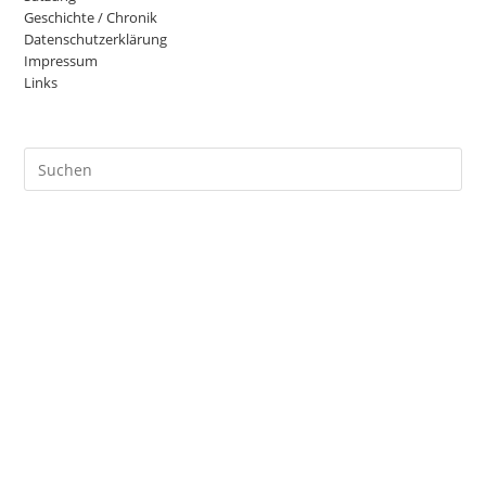
Geschichte / Chronik
Datenschutzerklärung
Impressum
Links
Pre
Es
to
clo
the
sea
pan