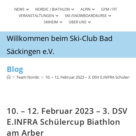
Zum
Inhalt
NEWS
NORDIC / BIATHLON
ALPIN
GYM / FIT
VERANSTALTUNGEN
SKI-/SNOWBOARDKURSE
springen
SKIHEIM
ÜBER UNS
Willkommen beim Ski-Club Bad
Säckingen e.V.
Blog
>
Team Nordic
>
10. – 12. Februar 2023 – 3. DSV E.INFRA Schülercu
10. – 12. Februar 2023 – 3. DSV
E.INFRA Schülercup Biathlon
am Arber