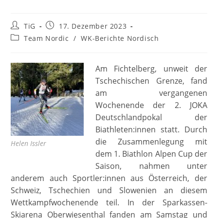
Beitrags-
Beitrag
TiG
17. Dezember 2023
Autor:
veröffentlicht:
Beitrags-
Team Nordic
/
WK-Berichte Nordisch
Kategorie:
Am Fichtelberg, unweit der
Tschechischen Grenze, fand
am vergangenen
Wochenende der 2. JOKA
Deutschlandpokal der
Biathleten:innen statt. Durch
die Zusammenlegung mit
Helen Issler
dem 1. Biathlon Alpen Cup der
Saison, nahmen unter
anderem auch Sportler:innen aus Österreich, der
Schweiz, Tschechien und Slowenien an diesem
Wettkampfwochenende teil. In der Sparkassen-
Skiarena Oberwiesenthal fanden am Samstag und