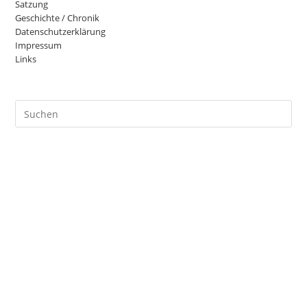
Satzung
Geschichte / Chronik
Datenschutzerklärung
Impressum
Links
Pre
Es
to
clo
the
sea
pan