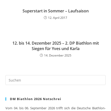
Superstart in Sommer – Laufsaison
12. April 2017
12. bis 14. Dezember 2025 – 2. DP Biathlon mit
Siegen für Yves und Karla
14. Dezember 2025
Pre
Es
to
clo
DM Biathlon 2026 Notschrei
the
sea
Vom 04. bis 06. September 2026 trifft sich die Deutsche Biathlon-
pan