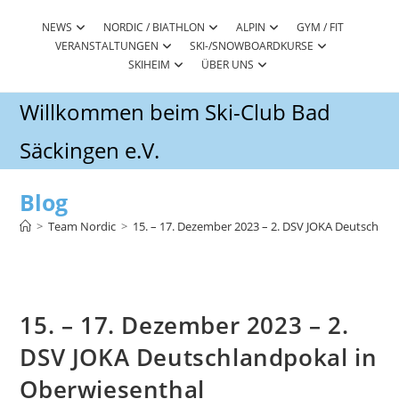
Zum
Inhalt
NEWS
NORDIC / BIATHLON
ALPIN
GYM / FIT
VERANSTALTUNGEN
SKI-/SNOWBOARDKURSE
springen
SKIHEIM
ÜBER UNS
Willkommen beim Ski-Club Bad
Säckingen e.V.
Blog
>
Team Nordic
>
15. – 17. Dezember 2023 – 2. DSV JOKA Deutschlan
15. – 17. Dezember 2023 – 2.
DSV JOKA Deutschlandpokal in
Oberwiesenthal