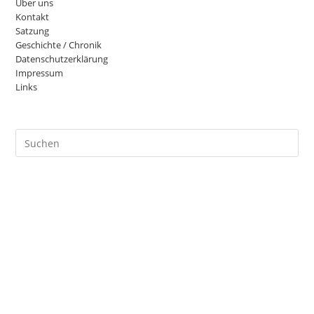
Über uns
Kontakt
Satzung
Geschichte / Chronik
Datenschutzerklärung
Impressum
Links
Pre
Es
to
clo
the
sea
pan