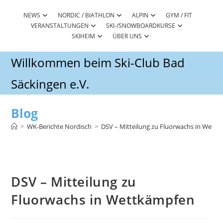
Zum
Inhalt
NEWS
NORDIC / BIATHLON
ALPIN
GYM / FIT
VERANSTALTUNGEN
SKI-/SNOWBOARDKURSE
springen
SKIHEIM
ÜBER UNS
Willkommen beim Ski-Club Bad
Säckingen e.V.
Blog
>
WK-Berichte Nordisch
>
DSV – Mitteilung zu Fluorwachs in Wett
DSV – Mitteilung zu
Fluorwachs in Wettkämpfen