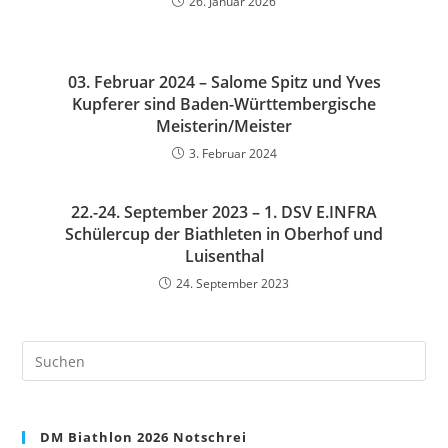
26. Januar 2026
03. Februar 2024 – Salome Spitz und Yves
Kupferer sind Baden-Württembergische
Meisterin/Meister
3. Februar 2024
22.-24. September 2023 – 1. DSV E.INFRA
Schülercup der Biathleten in Oberhof und
Luisenthal
24. September 2023
Pre
Es
to
clo
DM Biathlon 2026 Notschrei
the