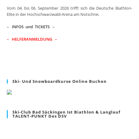
sea
Vom 04. bis 06. September 2026 trifft sich die Deutsche Biathlon-
pan
Elite in der Hochschwarzwald-Arena am Notschrei.
–
INFOS und TICKETS
–
– HELFERANMELDUNG –
Ski- Und Snowboardkurse Online Buchen
Ski-Club Bad Säckingen Ist Biathlon & Langlauf
TALENT-PUNKT Des DSV