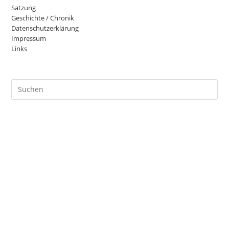
Satzung
Geschichte / Chronik
Datenschutzerklärung
Impressum
Links
Pre
Es
to
clo
the
sea
pan