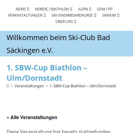
Zum
Inhalt
NEWS
NORDIC / BIATHLON
ALPIN
GYM / FIT
VERANSTALTUNGEN
SKI-/SNOWBOARDKURSE
SKIHEIM
springen
ÜBER UNS
Willkommen beim Ski-Club Bad
Säckingen e.V.
1. SBW-Cup Biathlon –
Ulm/Dornstadt
>
Veranstaltungen
>
1. SBW-Cup Biathlon – Ulm/Dornstadt
« Alle Veranstaltungen
Diese Veranstaltung hat bereits stattgefunden.