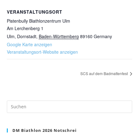
VERANSTALTUNGSORT
Pistenbully Biathlonzentrum Ulm
Am Lerchenberg 1
Ulm, Dornstadt
,
Baden-Württemberg
89160
Germany
Google Karte anzeigen
Veranstaltungsort-Website anzeigen
SCS auf dem Badmattenfest
Pre
Es
to
clo
DM Biathlon 2026 Notschrei
the
sea