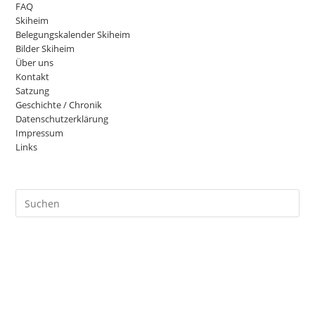
FAQ
Skiheim
Belegungskalender Skiheim
Bilder Skiheim
Über uns
Kontakt
Satzung
Geschichte / Chronik
Datenschutzerklärung
Impressum
Links
Pre
Es
to
clo
the
sea
pan