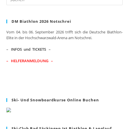
Es
to
clo
DM Biathlon 2026 Notschrei
the
sea
Vom 04. bis 06. September 2026 trifft sich die Deutsche Biathlon-
pan
Elite in der Hochschwarzwald-Arena am Notschrei.
–
INFOS und TICKETS
–
– HELFERANMELDUNG –
Ski- Und Snowboardkurse Online Buchen
Ski-Club Bad Säckingen Ist Biathlon & Langlauf