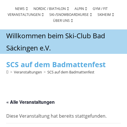
Zum
Inhalt
NEWS
NORDIC / BIATHLON
ALPIN
GYM / FIT
VERANSTALTUNGEN
SKI-/SNOWBOARDKURSE
SKIHEIM
springen
ÜBER UNS
Willkommen beim Ski-Club Bad
Säckingen e.V.
SCS auf dem Badmattenfest
>
Veranstaltungen
>
SCS auf dem Badmattenfest
« Alle Veranstaltungen
Diese Veranstaltung hat bereits stattgefunden.