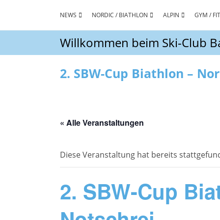
Zum
Inhalt
NEWS
NORDIC / BIATHLON
ALPIN
GYM / FI
springen
Willkommen beim Ski-Club Ba
2. SBW-Cup Biathlon – Nor
« Alle Veranstaltungen
Diese Veranstaltung hat bereits stattgefun
2. SBW-Cup Biat
Notschrei