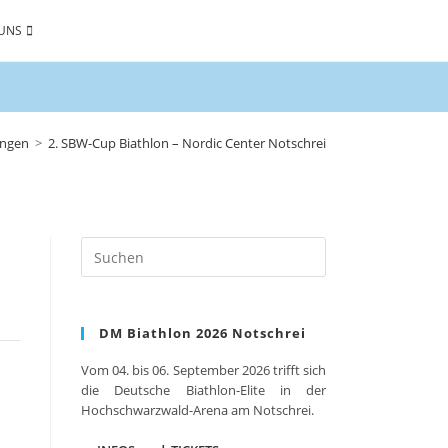
UNS
ungen
>
2. SBW-Cup Biathlon – Nordic Center Notschrei
Press
Escape
to
close
DM Biathlon 2026 Notschrei
the
search
Vom 04. bis 06. September 2026 trifft sich
panel.
die Deutsche Biathlon-Elite in der
Hochschwarzwald-Arena am Notschrei.