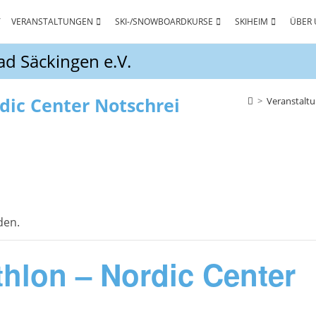
T
VERANSTALTUNGEN
SKI-/SNOWBOARDKURSE
SKIHEIM
ÜBER 
d Säckingen e.V.
dic Center Notschrei
>
Veranstalt
den.
hlon – Nordic Center