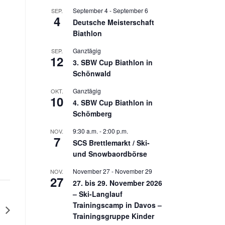
September 4
-
September 6
SEP.
4
Deutsche Meisterschaft
Biathlon
Ganztägig
SEP.
12
3. SBW Cup Biathlon in
Schönwald
Ganztägig
OKT.
10
4. SBW Cup Biathlon in
Schömberg
9:30 a.m.
-
2:00 p.m.
NOV.
7
SCS Brettlemarkt / Ski-
und Snowbaordbörse
November 27
-
November 29
NOV.
27
27. bis 29. November 2026
– Ski-Langlauf
Trainingscamp in Davos –
d
Trainingsgruppe Kinder