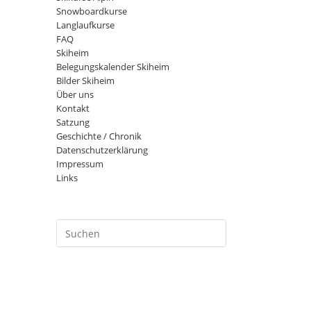
Snowboardkurse
Langlaufkurse
FAQ
Skiheim
Belegungskalender Skiheim
Bilder Skiheim
Über uns
Kontakt
Satzung
Geschichte / Chronik
Datenschutzerklärung
Impressum
Links
Press
Escape
to
close
the
search