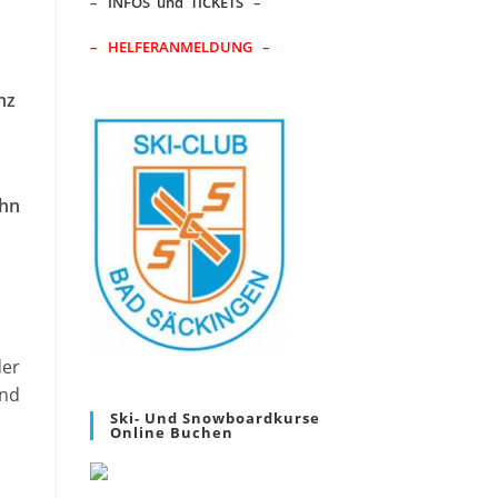
–
INFOS und TICKETS
–
– HELFERANMELDUNG –
nz
ehn
der
und
Ski- Und Snowboardkurse
Online Buchen