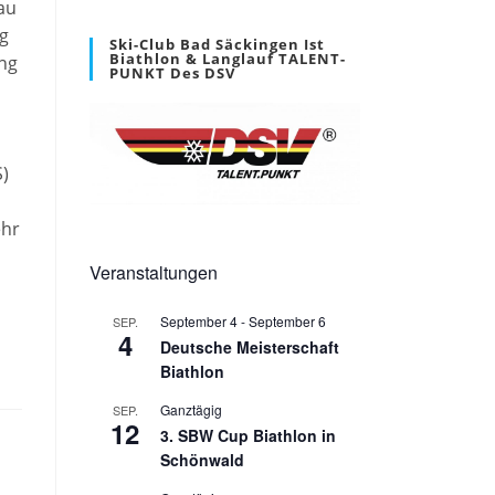
au
ng
Ski-Club Bad Säckingen Ist
Biathlon & Langlauf TALENT-
ang
PUNKT Des DSV
S)
ehr
Veranstaltungen
September 4
-
September 6
SEP.
4
Deutsche Meisterschaft
Biathlon
Ganztägig
SEP.
12
3. SBW Cup Biathlon in
Schönwald