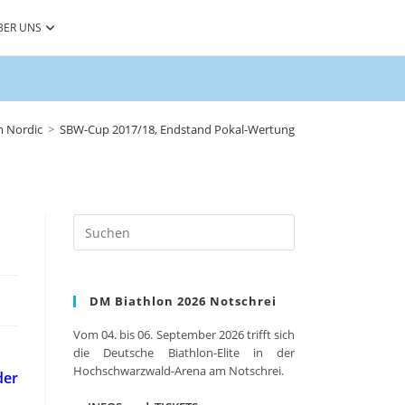
BER UNS
 Nordic
>
SBW-Cup 2017/18, Endstand Pokal-Wertung
Press
Escape
to
close
DM Biathlon 2026 Notschrei
the
search
Vom 04. bis 06. September 2026 trifft sich
panel.
die Deutsche Biathlon-Elite in der
Hochschwarzwald-Arena am Notschrei.
der