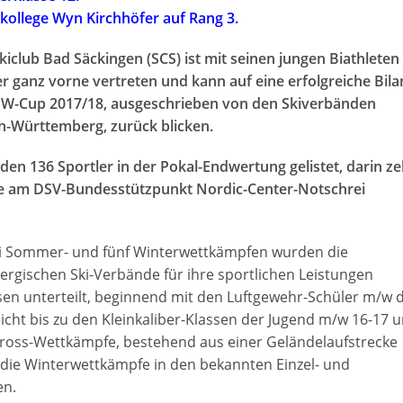
ollege Wyn Kirchhöfer auf Rang 3.
kiclub Bad Säckingen (SCS) ist mit seinen jungen Biathleten
r ganz vorne vertreten und kann auf eine erfolgreiche Bila
W-Cup 2017/18, ausgeschrieben von den Skiverbänden
-Württemberg, zurück blicken.
 136 Sportler in der Pokal-Endwertung gelistet, darin z
alle am DSV-Bundesstützpunkt Nordic-Center-Notschrei
ei Sommer- und fünf Winterwettkämpfen wurden die
gischen Ski-Verbände für ihre sportlichen Leistungen
assen unterteilt, beginnend mit den Luftgewehr-Schüler m/w 
eicht bis zu den Kleinkaliber-Klassen der Jugend m/w 16-17 
ross-Wettkämpfe, bestehend aus einer Geländelaufstrecke
die Winterwettkämpfe in den bekannten Einzel- und
en.