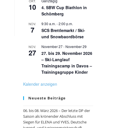
Ganztägig
OKT.
10
4. SBW Cup Biathlon in
Schömberg
9:30 a.m.
-
2:00 p.m.
NOV.
7
SCS Brettlemarkt / Ski-
und Snowbaordbörse
November 27
-
November 29
NOV.
27
27. bis 29. November 2026
– Ski-Langlauf
Trainingscamp in Davos –
Trainingsgruppe Kinder
Kalender anzeigen
Neueste Beiträge
06. bis 08. März 2026 – Der letzte DP der
Saison als krönender Abschluss mit
Siegen für ELENA und YVES, Deutsche
Jugend- und Juniorenmeisterschaft