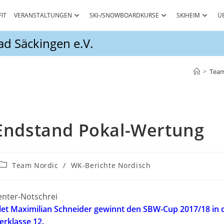
FIT
VERANSTALTUNGEN
SKI-/SNOWBOARDKURSE
SKIHEIM
Ü
d Säckingen e.V.
>
Team
Endstand Pokal-Wertung
Beitrags-
Team Nordic
/
WK-Berichte Nordisch
Kategorie:
enter-Notschrei
let Maximilian Schneider gewinnt den SBW-Cup 2017/18 in 
erklasse 12.