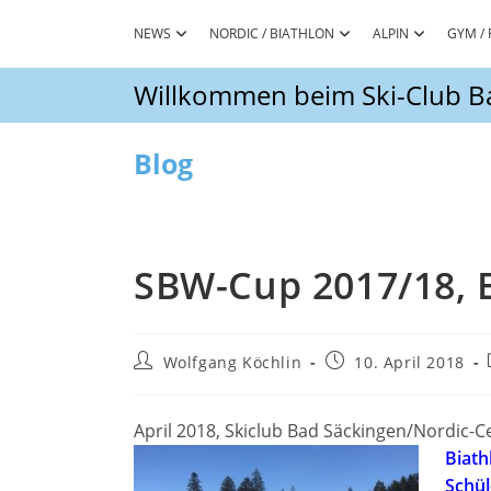
Zum
Inhalt
NEWS
NORDIC / BIATHLON
ALPIN
GYM / 
springen
Willkommen beim Ski-Club Ba
Blog
SBW-Cup 2017/18, 
Beitrags-
Beitrag
Wolfgang Köchlin
10. April 2018
Autor:
veröffentlicht:
April 2018, Skiclub Bad Säckingen/Nordic-C
Biath
Schül